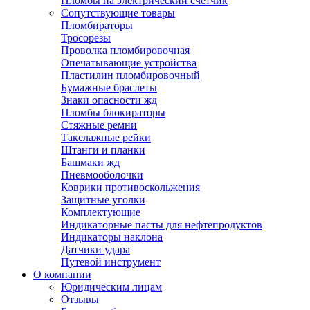
Пломбы на электрический счетчик
Сопутствующие товары
Пломбираторы
Тросорезы
Проволка пломбировочная
Опечатывающие устройства
Пластилин пломбировочный
Бумажные браслеты
Знаки опасности жд
Пломбы блокираторы
Стяжные ремни
Такелажные рейки
Штанги и планки
Башмаки жд
Пневмооболочки
Коврики противоскольжения
Защитные уголки
Комплектующие
Индикаторные пасты для нефтепродуктов
Индикаторы наклона
Датчики удара
Путевой инструмент
О компании
Юридическим лицам
Отзывы