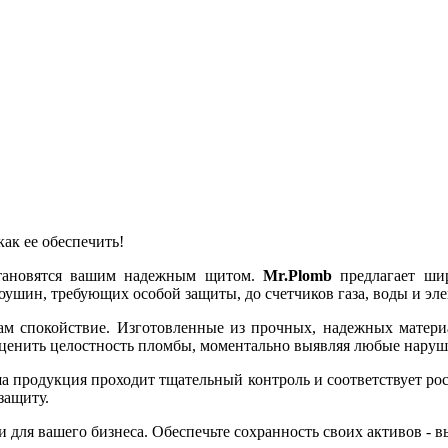
как ее обеспечить!
становятся вашим надежным щитом.
Mr.Plomb
предлагает шир
оушин, требующих особой защиты, до счетчиков газа, воды и эл
ам спокойствие. Изготовленные из прочных, надежных материа
 оценить целостность пломбы, моментально выявляя любые наруш
аша продукция проходит тщательный контроль и соответствует р
защиту.
и для вашего бизнеса. Обеспечьте сохранность своих активов - 