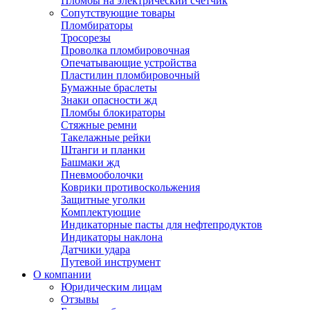
Пломбы на электрический счетчик
Сопутствующие товары
Пломбираторы
Тросорезы
Проволка пломбировочная
Опечатывающие устройства
Пластилин пломбировочный
Бумажные браслеты
Знаки опасности жд
Пломбы блокираторы
Стяжные ремни
Такелажные рейки
Штанги и планки
Башмаки жд
Пневмооболочки
Коврики противоскольжения
Защитные уголки
Комплектующие
Индикаторные пасты для нефтепродуктов
Индикаторы наклона
Датчики удара
Путевой инструмент
О компании
Юридическим лицам
Отзывы