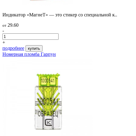
Индикатор «МагнеТ» — это стикер со специальной к..
29.60
от
-
+
подробнее
купить
Номерная пломба Гарпун