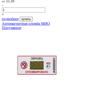
55.10
от
-
+
подробнее
купить
Антимагнитная пломба МИО
Популярное