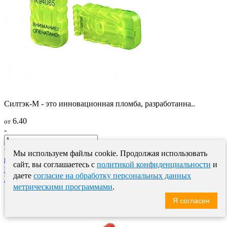
Силтэк-М - это инновационная пломба, разработанна..
6.40
от
-
+
Мы используем файлы cookie. Продолжая использовать
подробнее
купить
сайт, вы соглашаетесь с
политикой конфиденциальности
и
Роторная номерная пломба РОТОР-1
даете
согласие на обработку персональных данных
Хит продаж
метрическими программами
.
Я согласен