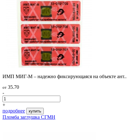
ИМП МИГ-М – надежно фиксирующаяся на объекте ант..
35.70
от
-
+
подробнее
купить
Пломба заглушка СГМН